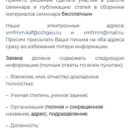
принято решение сделать участие в работе
Научные направления
семинара и публикацию статей в сборнике
материалов семинара
бесплатным
.
Материалы семинара
Наши электронные адреса:
Галерея
vmfmm.kaf@cchgeu.ru
и
vmfmm@mail.ru
.
Просим присылать Ваши письма на оба адреса
сразу во избежание потери информации.
Заявка
должна содержать следующую
информацию (полные ответы по всем пунктам):
– Фамилия, имя, отчество докладчика
полностью;
– Ученая степень, ученое звание;
– Организация (
полное
и
сокращенное
название,
адрес
),
подразделение
;
– Должность;