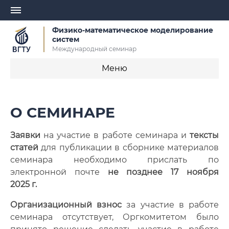
Физико-математическое моделирование
систем
Международный семинар
Меню
Главная
О СЕМИНАРЕ
О семинаре
Заявки
на участие в работе семинара и
тексты
Оргкомитет
статей
для публикации в сборнике материалов
семинара необходимо прислать по
Правила оформления текста доклада
электронной почте
не позднее 17 ноября
2025 г.
Правила уплаты оргвзноса
Организационный взнос
за участие в работе
Важные даты
семинара отсутствует, Оргкомитетом было