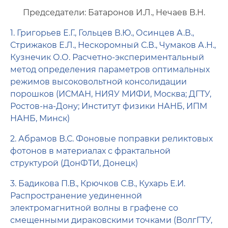
Научные направления
Председатели: Батаронов И.Л., Нечаев В.Н.
Материалы семинара
1. Григорьев Е.Г., Гольцев В.Ю., Осинцев А.В.,
Стрижаков Е.Л., Нескоромный С.В., Чумаков А.Н.,
Галерея
Кузнечик О.О. Расчетно-экспериментальный
метод определения параметров оптимальных
режимов высоковольтной консолидации
порошков (ИСМАН, НИЯУ МИФИ, Москва; ДГТУ,
Ростов-на-Дону; Институт физики НАНБ, ИПМ
НАНБ, Минск)
2. Абрамов В.С. Фоновые поправки реликтовых
фотонов в материалах с фрактальной
структурой (ДонФТИ, Донецк)
3. Бадикова П.В., Крючков С.В., Кухарь Е.И.
Распространение уединенной
электромагнитной волны в графене со
смещенными дираковскими точками (ВолгГТУ,