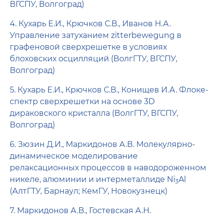
ВГСПУ, Волгоград)
4. Кухарь Е.И., Крючков С.В., Иванов Н.А.
Управление затуханием zitterbewegung в
графеновой сверхрешетке в условиях
блоховских осцилляций (ВолгГТУ, ВГСПУ,
Волгоград)
5. Кухарь Е.И., Крючков С.В., Конищев И.А. Флоке-
спектр сверхрешетки на основе 3D
дираковского кристалла (ВолгГТУ, ВГСПУ,
Волгоград)
6. Зюзин Д.И., Маркидонов А.В. Молекулярно-
динамиче­ское моделирование
релаксационных процессов в наводороженном
никеле, алюминии и интерметаллиде Ni
Al
3
(АлтГТУ, Барнаул; КемГУ, Новокузнецк)
7. Маркидонов А.В., Гостевская А.Н.