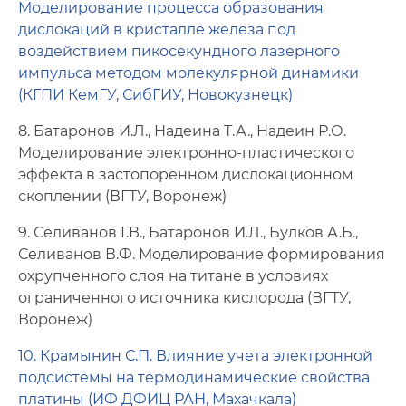
Моделирование процесса образования
дислокаций в кристалле железа под
воздействием пикосекундного лазерного
импульса методом молекулярной динамики
(КГПИ КемГУ, СибГИУ, Новокузнецк)
8. Батаронов И.Л., Надеина Т.А., Надеин Р.О.
Моделирование электронно-пластического
эффекта в застопоренном дислокационном
скоплении (ВГТУ, Воронеж)
9. Селиванов Г.В., Батаронов И.Л., Булков А.Б.,
Селиванов В.Ф. Моделирование формирования
охрупченного слоя на титане в условиях
ограниченного источника кислорода (ВГТУ,
Воронеж)
10. Крамынин С.П. Влияние учета электронной
подсистемы на термодинамические свойства
платины (ИФ ДФИЦ РАН, Махачкала)