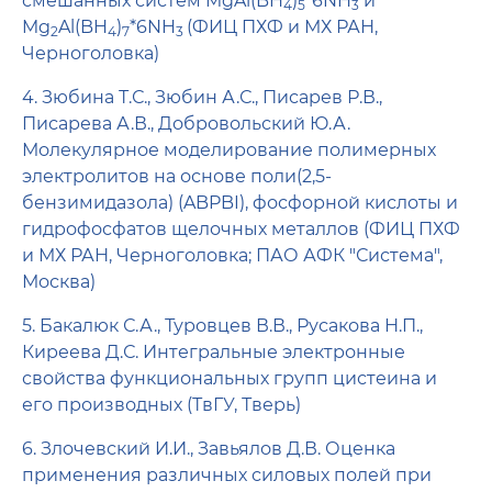
смешанных систем MgAl(BH
)
*6NH
и
4
5
3
Mg
Al(BH
)
*6NH
(ФИЦ ПХФ и МХ РАН,
2
4
7
3
Черноголовка)
4. Зюбина Т.С., Зюбин А.С., Писарев Р.В.,
Писарева А.В., Добровольский Ю.А.
Молекулярное моделирование полимерных
электролитов на основе поли(2,5-
бензимидазола) (ABPBI), фосфорной кислоты и
гидрофосфатов щелочных металлов (ФИЦ ПХФ
и МХ РАН, Черноголовка; ПАО АФК "Система",
Москва)
5. Бакалюк С.А., Туровцев В.В., Русакова Н.П.,
Киреева Д.С. Интегральные электронные
свойства функциональных групп цистеина и
его производных (ТвГУ, Тверь)
6. Злочевский И.И., Завьялов Д.В. Оценка
применения различных силовых полей при