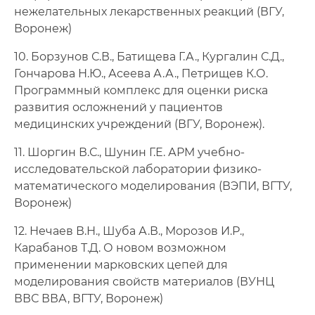
нежелательных лекарственных реакций (ВГУ,
Воронеж)
10. Борзунов С.В., Батищева Г.А., Кургалин С.Д.,
Гончарова Н.Ю., Асеева А.А., Петрищев К.О.
Программный комплекс для оценки риска
развития осложнений у пациентов
медицинских учреждений (ВГУ, Воронеж).
11. Шоргин В.С., Шунин Г.Е. АРМ учебно-
исследователь­ской лаборатории физико-
математического моделирования (ВЭПИ, ВГТУ,
Воронеж)
12. Нечаев В.Н., Шуба А.В., Морозов И.Р.,
Карабанов Т.Д. О новом возможном
применении марковских цепей для
моделирования свойств материалов (ВУНЦ
ВВС ВВА, ВГТУ, Воронеж)