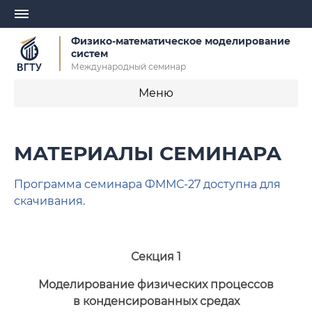
Физико-математическое моделирование
систем
Международный семинар
Меню
Главная
МАТЕРИАЛЫ СЕМИНАРА
О семинаре
Программа семинара ФММС-27 доступна для
Оргкомитет
скачивания.
Правила оформления текста доклада
Секция 1
Правила уплаты оргвзноса
Моделирование физических процессов
Важные даты
в конденсированных средах