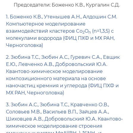
Председатели: Боженко К.В., Кургалин С.Д.
1. Боженко К.В., Утенышев А.Н., Алдошин С.М.
Компьютерное моделирование
взаимодействий кластеров Co
O
(n=1,3,5) с
2
n
молекулами водорода (ФИЦ ПХФ и МХ РАН,
Черноголовка)
2. Зюбина Т.С., Зюбин А.С., Гуревич С.А., Евщик
Е.Ю., Левченко А.В., Добровольский Ю.А.
Квантово-химическое моделирование
композиционного материала на основе
наночастиц кремния и углерода (ФИЦ ПХФ и
МХ РАН, Черноголовка)
3. Зюбин А.С., Зюбина Т.С., Кравченко О.В.,
Соловьев М.В., Васильев В.П., Зайцев А.А.,
Шиховцев А.В., Добровольский Ю.А. Квантово-
химическое моделирование строения